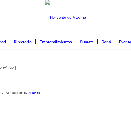
idad
Directorio
Emprendimientos
Sumate
Doná
Event
ion=”true”]
77. With support by
SoulFire