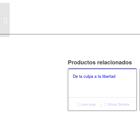
La desmesura del
deseo
Productos relacionados
De la culpa a la libertad
Leer más
Show Details