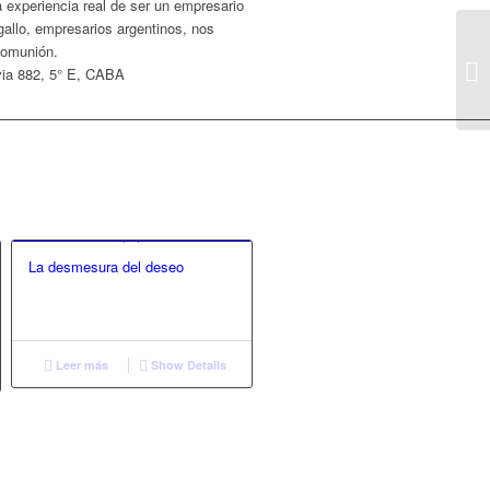
 experiencia real de ser un empresario
allo, empresarios argentinos, nos
Comunión.
via 882, 5° E, CABA
La desmesura del deseo
Leer más
Show Details