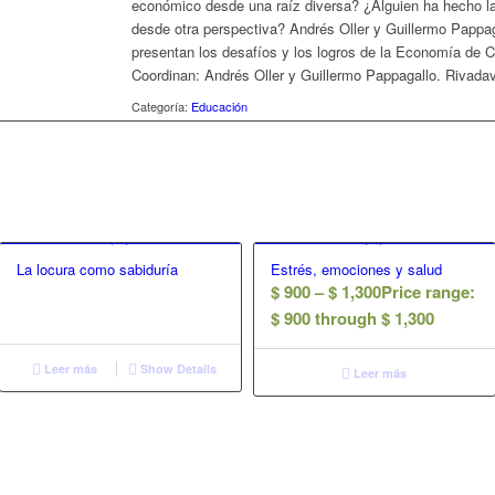
económico desde una raíz diversa? ¿Alguien ha hecho la
desde otra perspectiva? Andrés Oller y Guillermo Pappag
presentan los desafíos y los logros de la Economía de 
Coordinan: Andrés Oller y Guillermo Pappagallo. Rivada
Categoría:
Educación
La locura como sabiduría
Estrés, emociones y salud
$
900
–
$
1,300
Price range:
$ 900 through $ 1,300
Leer más
Show Details
Leer más